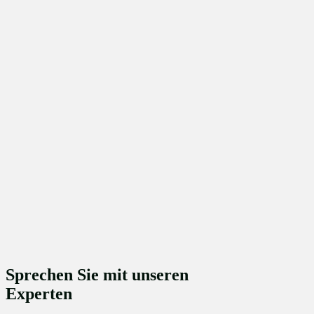
Fett
für Hervorhebungen verwenden.
Links
bei Bedarf einsetzen.
Überschriften (
,
) strukturieren längere Abschnitte.
##
###
Sprechen Sie mit unseren
Experten