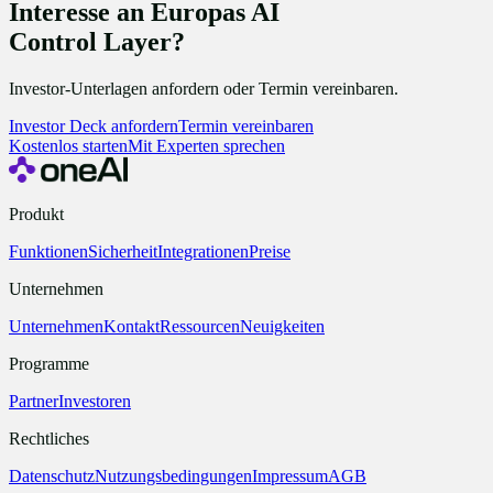
Interesse an Europas AI
Control Layer?
Investor-Unterlagen anfordern oder Termin vereinbaren.
Investor Deck anfordern
Termin vereinbaren
Kostenlos starten
Mit Experten sprechen
Produkt
Funktionen
Sicherheit
Integrationen
Preise
Unternehmen
Unternehmen
Kontakt
Ressourcen
Neuigkeiten
Programme
Partner
Investoren
Rechtliches
Datenschutz
Nutzungsbedingungen
Impressum
AGB